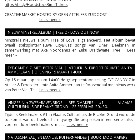
https://bit.ly/
HoodstockBimsTickets
CREATIVE MARKET HOSTED BY OPEN ATTELIERS ZUIDOOST
—————————
Lees meer »
NIEUW MINSTREL ALBUM | TREE OF LOVE OUT NOW
Minstrel’s nieuwe album Tree of Love is gelanceerd. Het album bevat
twaalf spiksplinternieuwe CityBlues songs van Dherl Deekman in
samenwerking met Axe Noordanus en Zuku Braithwaite. Tree ...
Lees
meer »
EYE-CANDY 7 MET PETER VIAL | ATELIER & EXPOSITIERUIMTE ANITA
AMMERLAAN | OPENING 15 MAART 14U00
Op 15 maart opent om 14u00 de groepstentoonstelling EYE-CANDY 7 in
Atelier & Expositieruimte Anita Ammerlaan te Roosendaal met nieuw werk
van Peter Vial. Te ...
Lees meer »
VINGER.NL+GWER+RAVENBROS BEELDMAKERS #1 | VLAAMS
CULTUURHUIS DE BRAKKE GROND | 23 FEBRUARI 20U30.
Tijdens Beeldmakers #1 in Vlaams Cultuurhuis de Brakke Grond wordt de
toekomst van de beeldschermtypografie besproken in een serie talks -
voor en door beeldmakers- met ...
Lees meer »
NATASCHA SALIJ EN MANUEL RUI FERNANDES | BUURTMOOIMAKERS