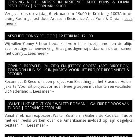
OPENING NIGHT ARTISTS IN RESIDENCE ALICE PONS & OLIVIA
RESCHOFSKY | 6 FEBRUARI 19U00
Vergezel ons op vrijdag 6 februari om 19u00 te Kruitberg 1003A in de
Living Room gehost door Artists in Residence Alice Pons & Olivia ...
Lees
meer »
AFSCHEID CONNY SCHOOR | 12 FEBRUARI 17U00
Wij willen Conny Schoor bedanken voor haar inzet, humor en de altijd
zeer prettige samenwerking. Graag nodigen wij u daarom uit om samen
met Conny ...
Lees meer »
ORVILLE BREEVELD (MUZIEK) EN JEFFREY CROESE (ART DIRECTION)
TOONDEN HUN SKILLS IN JAKARTA VOOR HET PROJECT RECONNECT &
RECORD
Reconnect & Record is een project van Breathing en het Erasmus Huis in
Jakarta. Voor dit project vormden twee groepen muzikanten en vocalisten
uit Nederland ...
Lees meer »
“WHAT I LIKE ABOUT YOU” WALTER BOSMAN | GALERIE DE ROOS VAN
TUDOR | OPENING 7 FEBRUARI
Vanaf 7 februari exposeert Walter Bosman in Galerie de Roos van Tudor
met een reeks werken over de Amerikaanse invloed op zijn dagelijks
bestaan in ...
Lees meer »