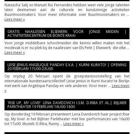
Natascha Salij en Manuel Rui Fernandes hebben weer vele jonge talenten
laten deelnemen aan de culturele en kunstzinnige activiteiten
Buurtmooimakers. Voor meer informatie over Buurtmooimakers en ...
Lees meer »
GRATIS NAAILESSEN ELSEWERK VOOR JONGE MEIDEN |
ACTIVITEITENCENTRUM DE BONTE KRAAI
Voor jonge middelbare schoolmeiden die kennis willen maken met het
modevak is er nu plek bij de naailessen van Els Petit | Elsewerk die elke ...
Lees meer »
LEISE JENIUS ANGELIQUE PANDAY E.V.A. | KURNI KURATO! | OPENING
20 FEBRUARI 17U00-23U00
Op vrijdag 20 februari opent de groepstentoonstelling van het
internationale kunstenaarscollectief Leise Jenius in Kurni Kurato! te Berlijn
met werk van Angelique Panday en vele anderen. Voor meer ...
Lees meer
»
'RISE UP, MY LOVE!' LENA DAVIDOVICH I.S.M. D.RIBA ET AL.| BIJLMER
PARKTHEATER 19 FEBRUARI 16U00-1800
Op donderdag 19 februari presenteert Lena Davidovich haar project Rise
up, My love! in het Bijlmer Parktheater met live performances van 16u00
tot 17u00. Muziek: D.Riba, Runny ...
Lees meer »