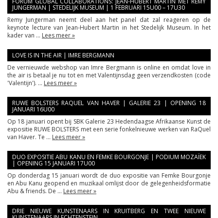
FORUM GLOBAL COLLABORATIONS: JEAN-HUBERT MARTIN MET REMY
JUNGERMAN | STEDELIJK MUSEUM | 1 FEBRUARI 15U00 – 17U30
Remy Jungerman neemt deel aan het panel dat zal reageren op de
keynote lecture van Jean-Hubert Martin in het Stedelijk Museum. In het
kader van ...
Lees meer »
LOVE IS IN THE AIR | IMRE BERGMANN
De vernieuwde webshop van Imre Bergmann is online en omdat love in
the air is betaal je nu tot en met Valentijnsdag geen verzendkosten (code
'Valentijn'). ...
Lees meer »
RUWE BOLSTERS RAQUEL VAN HAVER | GALERIE 23 | OPENING 18
JANUARI 16U00
Op 18 januari opent bij SBK Galerie 23 Hedendaagse Afrikaanse Kunst de
expositie RUWE BOLSTERS met een serie fonkelnieuwe werken van RaQuel
van Haver. Te ...
Lees meer »
DUO EXPOSITIE ABU KANU EN FEMKE BOURGONJE | PODIUM MOZAÏEK
| OPENING 15 JANUARI 17U00
Op donderdag 15 januari wordt de duo expositie van Femke Bourgonje
en Abu Kanu geopend en muzikaal omlijst door de gelegenheidsformatie
Abu & friends. De ...
Lees meer »
DRIE NIEUWE KUNSTENAARS IN KRUITBERG EN TWEE NIEUWE
KUNSTENAARS IN ECHTENSTEIN