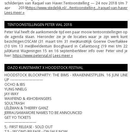
schilderijen van Raquel van Haver.
Tentoonstelling — 24 nov 2018 t/m 7
apr 2019
https://www.stedelijk.nl/…/tentoonstelling…/raquel-van-haver
Lees meer »
TENTOONSTELLINGEN PETER VIAL 2018
Peter Vial heeft de aankomende tijd een paar mooie tentoonstellingen op
de agenda staan. Hieronder zie je de locaties waar je zijn werk kunt
bezichtigen:
OSCAM (31 maart t/m 31 mei)
KunstKijk Goeree Overflakkee
(10 t/m 13 mei)
Beeldentuin Booghaard in Callantsoog (19 mei t/m 22
juli)
Kunst Wageningen 15 en 16 september
Meer info over Peter vind je
hier:
https://www.petervial.nl
Lees meer »
OAZO KUNSTMARKT X HOODSTOCK FESTIVAL
HOODSTOCK BLOCKPARTY: THE BIMS - KRAAIENNESTPLEIN. 16 JUNI
LINE
UP -
—————————
OCHO & IBS
YUNG NNELG
JAY-WAY
WAXFIEND & 4SHOBANGERS
SOULTRASH
LÈLÈMAN & THIERRY GANZ
JERRAUSAMA
MORE NAMES TO BE ANNOUNCED
GET YO TICKETS
—————————
5,- FIRST RELEASE - SOLD OUT
7,5 - SECOND RELEASE - ON SALE NOW